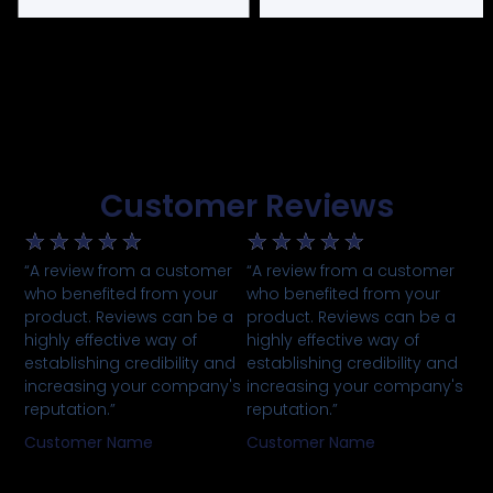
Customer Reviews
★
★
★
★
★
★
★
★
★
★
“A review from a customer
“A review from a customer
who benefited from your
who benefited from your
product. Reviews can be a
product. Reviews can be a
highly effective way of
highly effective way of
establishing credibility and
establishing credibility and
increasing your company's
increasing your company's
reputation.”
reputation.”
Customer Name
Customer Name