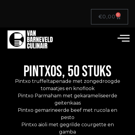
0
€
0,00
PINTXOS, 50 STUKS
Pintxo truffeltapenade met zongedroogde
tomaatjes en knoflook
Pintxo Parmaham met gekarameliseerde
geitenkaas
Pintxo gemarineerde beef met rucola en
pesto
Pintxo aioli met gegrilde courgette en
gamba